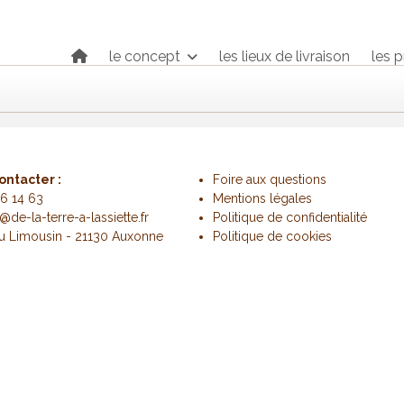
le concept
les lieux de livraison
les 
ontacter :
Foire aux questions
6 14 63
Mentions légales
@de-la-terre-a-lassiette.fr
Politique de confidentialité
du Limousin - 21130 Auxonne
Politique de cookies