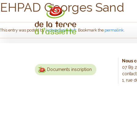
EHPAD Georges Sand
Skip to main content
This entry was posted by
ludo@paginup.fr
. Bookmark the
permalink
.
Nous c
07 89 2
Documents inscription
contact
1, rue 