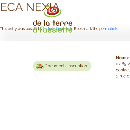
ECA NEXIA
Skip to main content
This entry was posted by
ludo@paginup.fr
. Bookmark the
permalink
.
Nous c
07 89 2
Documents inscription
contact
1, rue 