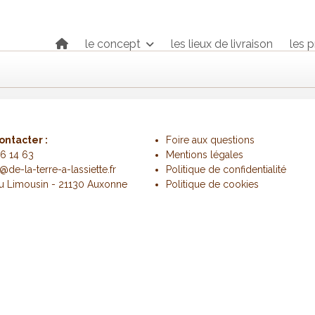
le concept
les lieux de livraison
les 
ontacter :
Foire aux questions
6 14 63
Mentions légales
@de-la-terre-a-lassiette.fr
Politique de confidentialité
du Limousin - 21130 Auxonne
Politique de cookies