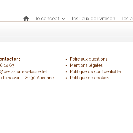
le concept
les lieux de livraison
les 
ontacter :
Foire aux questions
6 14 63
Mentions légales
@de-la-terre-a-lassiette.fr
Politique de confidentialité
du Limousin - 21130 Auxonne
Politique de cookies