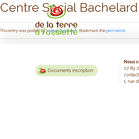
Centre Social Bachelard
Skip to main content
This entry was posted by
ludo@paginup.fr
. Bookmark the
permalink
.
Nous c
07 89 2
Documents inscription
contact
1, rue 