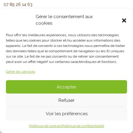
07 89 26 14 63
contact@de-la-terre-a-lassiette.fr
Gérer le consentement aux
1, rue du Limousin - 21130 Auxonne
cookies
Foire aux questions
Mentions légales
Pour offrir les meilleures expériences, nous utilisons des technologies
Politique de confidentialité
telles que les cookies pour stocker et/ou accéder aux informations des
Politique de cookies
appareils. Le fait de consentir à ces technologies nous permettra de traiter
des données telles que le comportement de navigation ou les ID uniques
sur ce site. Le fait de ne pas consentir ou de retirer son consentement
peut avoir un effet négatif sur certaines caractéristiques et fonctions.
Gérer les services
Accepter
© 2026. Tous droits réservés.
Refuser
Voir les préférences
Politique de cookies
Politique de confidentialité